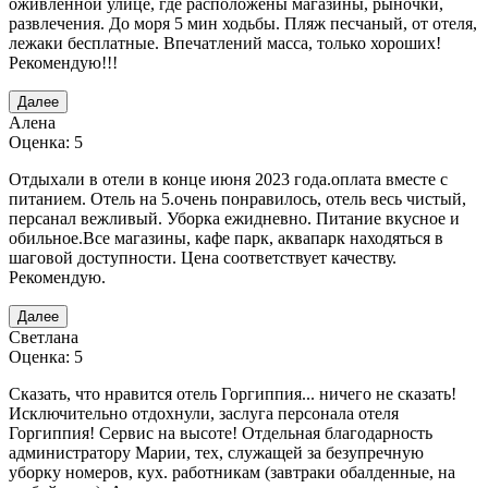
оживлённой улице, где расположены магазины, рыночки,
развлечения. До моря 5 мин ходьбы. Пляж песчаный, от отеля,
лежаки бесплатные. Впечатлений масса, только хороших!
Рекомендую!!!
Далее
Алена
Оценка: 5
Отдыхали в отели в конце июня 2023 года.оплата вместе с
питанием. Отель на 5.очень понравилось, отель весь чистый,
персанал вежливый. Уборка ежидневно. Питание вкусное и
обильное.Все магазины, кафе парк, аквапарк находяться в
шаговой доступности. Цена соответствует качеству.
Рекомендую.
Далее
Светлана
Оценка: 5
Сказать, что нравится отель Горгиппия... ничего не сказать!
Исключительно отдохнули, заслуга персонала отеля
Горгиппия! Сервис на высоте! Отдельная благодарность
администратору Марии, тех, служащей за безупречную
уборку номеров, кух. работникам (завтраки обалденные, на