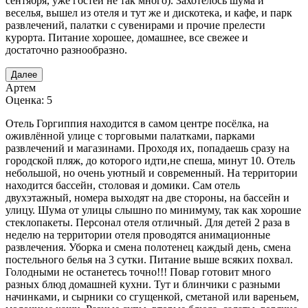
сентября, уже гостей не так много). Захотелось шума и
веселья, вышел из отеля и тут же и дискотека, и кафе, и парк
развлечений, палатки с сувенирами и прочие прелести
курорта. Питание хорошее, домашнее, все свежее и
достаточно разнообразно.
Далее
Артем
Оценка: 5
Отель Горгиппия находится в самом центре посёлка, на
оживлённой улице с торговыми палатками, парками
развлечений и магазинами. Проходя их, попадаешь сразу на
городской пляж, до которого идти,не спеша, минут 10. Отель
небольшой, но очень уютный и современный. На территории
находится бассейн, столовая и домики. Сам отель
двухэтажный, номера выходят на две стороны, на бассейн и
улицу. Шума от улицы слышно по минимуму, так как хорошие
стеклопакеты. Персонал отеля отличный. Для детей 2 раза в
неделю на территории отеля проводятся анимационные
развлечения. Уборка и смена полотенец каждый день, смена
постельного белья на 3 сутки. Питание выше всяких похвал.
Голодными не останетесь точно!!! Повар готовит много
разных блюд домашней кухни. Тут и блинчики с разными
начинками, и сырники со сгущенкой, сметаной или вареньем,