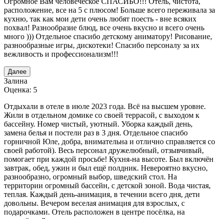
Огромное Вам человеческое СПАСИБО!!! Отель, чистота,
расположение, все на 5 с плюсом! Больше всего переживала за
кухню, так как мои дети очень любят поесть - вне всяких
похвал! Разнообразие блюд, все очень вкусно и всего очень
много ))) Отдельное спасибо детскому аниматору! Рисование,
разнообразные игры, дискотеки! Спасибо персоналу за их
вежливость и профессионализм!!!
Далее
Залина
Оценка: 5
Отдыхали в отеле в июле 2023 года. Всё на высшем уровне.
Жили в отдельном домике со своей террасой, с выходом к
бассейну. Номер чистый, уютный. Уборка каждый день,
замена белья и постели раз в 3 дня. Отдельное спасибо
горничной Юле, добра, внимательна и отлично справляется со
своей работой). Весь персонал дружелюбный, отзывчивый,
помогает при каждой просьбе! Кухня-на высоте. Был включён
завтрак, обед, ужин и был ещё полдник. Невероятно вкусно,
разнообразно, огромный выбор, шведский стол. На
территории огромный бассейн, с детской зоной. Вода чистая,
теплая. Каждый день-анимация, в течении всего дня, дети
довольны. Вечером веселая анимация для взрослых, с
подарочками. Отель расположен в центре посёлка, на