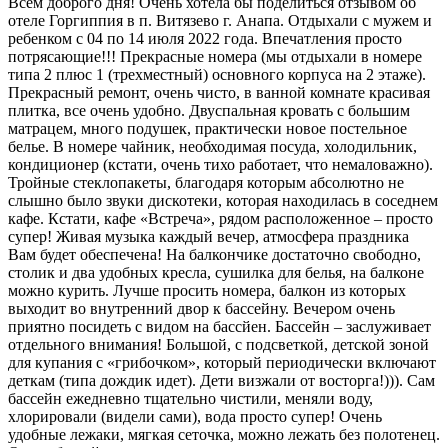
Всем доброго дня! Очень хотела бы поделиться отзывом об
отеле Горгиппия в п. Витязево г. Анапа. Отдыхали с мужем и
ребенком с 04 по 14 июля 2022 года. Впечатления просто
потрясающие!!! Прекрасные номера (мы отдыхали в номере
типа 2 плюс 1 (трехместный) основного корпуса на 2 этаже).
Прекрасный ремонт, очень чисто, в ванной комнате красивая
плитка, все очень удобно. Двуспальная кровать с большим
матрацем, много подушек, практически новое постельное
белье. В номере чайник, необходимая посуда, холодильник,
кондиционер (кстати, очень тихо работает, что немаловажно).
Тройные стеклопакеты, благодаря которым абсолютно не
слышно было звуки дискотеки, которая находилась в соседнем
кафе. Кстати, кафе «Встреча», рядом расположенное – просто
супер! Живая музыка каждый вечер, атмосфера праздника
Вам будет обеспечена! На балкончике достаточно свободно,
столик и два удобных кресла, сушилка для белья, на балконе
можно курить. Лучше просить номера, балкон из которых
выходит во внутренний двор к бассейну. Вечером очень
приятно посидеть с видом на бассйен. Бассейн – заслуживает
отдельного внимания! Большой, с подсветкой, детской зоной
для купания с «грибочком», который периодически включают
деткам (типа дождик идет). Дети визжали от восторга!))). Сам
бассейн ежедневно тщательно чистили, меняли воду,
хлорировали (видели сами), вода просто супер! Очень
удобные лежаки, мягкая сеточка, можно лежать без полотенец.