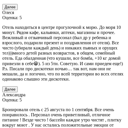
Далее
Олеся
Оценка: 5
Отель находиться в центре прогулочной к морю. До моря 10
минут. Рядом кафе, кальянки, аптеки, магазины и прочее.
Вежливый и отзывчивый персонал (был др у ребенка и
взрослого, подарили презент и поздравления от отеля). Все
чисто (убирали каждый день) и никаких пьяных и орущих
тел)))много детей разных возврастов, в общем, семейный
отель. Еда обалденная (что кушали, все бомба, +10 кг домой
привезли в себе😁). 5 из 5ти. Советую. И сами приедем еще!)
P.s. Писали про дискотеки ночью… так вот, нам они не
мешали, да и логично, что по всей территории во всех отелях
одинаково слышно эти дискотеки.
Далее
Александра
Оценка: 5
Бронировали отель с 25 августа по 1 сентября. Все очень
понравилось . Персонал очень приветливый, отличное
питание ! Везде чисто ! бассейн каждое утро чистят , плитку
вокруг моют . У нас остались положительные эмоции от