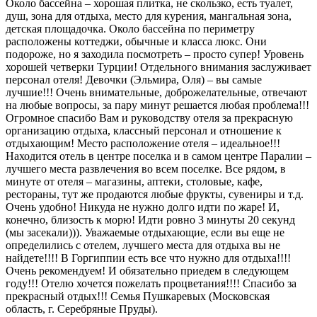
Около бассейна – хорошая плитка, не скользко, есть туалет,
душ, зона для отдыха, место для курения, мангальная зона,
детская площадочка. Около бассейна по периметру
расположены коттеджи, обычные и класса люкс. Они
подороже, но я заходила посмотреть – просто супер! Уровень
хорошей четверки Турции! Отдельного внимания заслуживает
персонал отеля! Девочки (Эльмира, Оля) – вы самые
лучшие!!! Очень внимательные, доброжелательные, отвечают
на любые вопросы, за пару минут решается любая проблема!!!
Огромное спасибо Вам и руководству отеля за прекрасную
организацию отдыха, классный персонал и отношение к
отдыхающим! Место расположение отеля – идеальное!!!
Находится отель в центре поселка и в самом центре Паралии –
лучшего места развлечения во всем поселке. Все рядом, в
минуте от отеля – магазины, аптеки, столовые, кафе,
рестораны, тут же продаются любые фрукты, сувениры и т.д.
Очень удобно! Никуда не нужно долго идти по жаре! И,
конечно, близость к морю! Идти ровно 3 минуты 20 секунд
(мы засекали))). Уважаемые отдыхающие, если вы еще не
определились с отелем, лучшего места для отдыха вы не
найдете!!!! В Горгиппии есть все что нужно для отдыха!!!!
Очень рекомендуем! И обязательно приедем в следующем
году!!! Отелю хочется пожелать процветания!!!! Спасибо за
прекрасный отдых!!! Семья Пушкаревых (Московская
область, г. Серебряные Пруды).