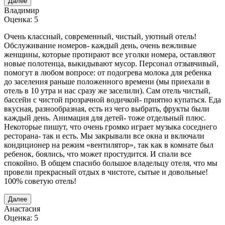
Далее
Владимир
Оценка: 5
Очень классный, современный, чистый, уютный отель!
Обслуживание номеров- каждый день, очень вежливые
женщины, которые протирают все уголки номера, оставляют
новые полотенца, выкидывают мусор. Персонал отзывчивый,
помогут в любом вопросе: от подогрева молока для ребенка
до заселения раньше положенного времени (мы приехали в
отель в 10 утра и нас сразу же заселили). Сам отель чистый,
бассейн с чистой прозрачной водичкой- приятно купаться. Еда
вкусная, разнообразная, есть из чего выбрать, фрукты были
каждый день. Анимация для детей- тоже отдельный плюс.
Некоторые пишут, что очень громко играет музыка соседнего
ресторана- так и есть. Мы закрывали все окна и включали
кондиционер на режим «вентилятор», так как в комнате был
ребенок, боялись, что может простудится. И спали все
спокойно. В общем спасибо большое владельцу отеля, что мы
провели прекрасный отдых в чистоте, сытые и довольные!
100% советую отель!
Далее
Анастасия
Оценка: 5