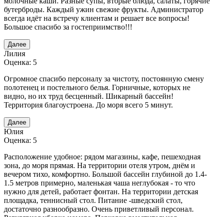
молочные каши. Разные супы, вторые блюда, салаты, горячие
бутерброды. Каждый ужин свежие фрукты. Администратор
всегда идёт на встречу клиентам и решает все вопросы!
Большое спасибо за гостеприимство!!!
Далее
Лилия
Оценка: 5
Огромное спасибо персоналу за чистоту, постоянную смену
полотенец и постельного белья. Горничные, которых не
видно, но их труд бесценный. Шикарный бассейн!
Территория благоустроена. До моря всего 5 минут.
Далее
Юлия
Оценка: 5
Расположение удобное: рядом магазины, кафе, пешеходная
зона, до моря прямая. На территории отеля утром, днём и
вечером тихо, комфортно. Большой бассейн глубиной до 1.4-
1.5 метров примерно, маленькая чаша неглубокая - то что
нужно для детей, работает фонтан. На территории детская
площадка, теннисный стол. Питание -шведский стол,
достаточно разнообразно. Очень приветливый персонал.