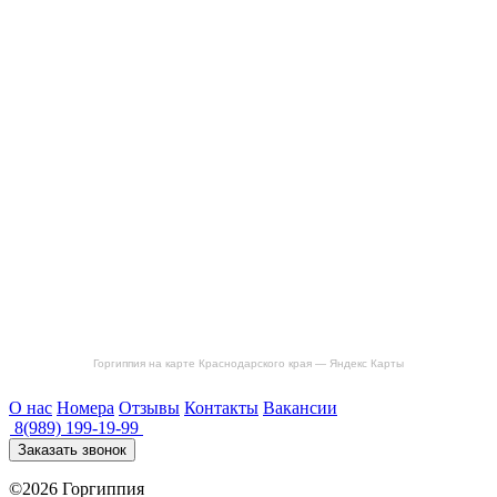
Горгиппия на карте Краснодарского края — Яндекс Карты
О нас
Номера
Отзывы
Контакты
Вакансии
8(989) 199-19-99
Заказать звонок
©2026 Горгиппия