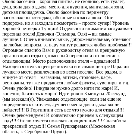
Около бассейна – хорошая плитка, не скользко, есть туалет,
душ, зона для отдыха, место для курения, мангальная зона,
детская площадочка. Около бассейна по периметру
расположены коттеджи, обычные и класса люкс. Они
подороже, но я заходила посмотреть – просто супер! Уровень
хорошей четверки Турции! Отдельного внимания заслуживает
персонал отеля! Девочки (Эльмира, Оля) – вы самые
лучшие!!! Очень внимательные, доброжелательные, отвечают
на любые вопросы, за пару минут решается любая проблема!!!
Огромное спасибо Вам и руководству отеля за прекрасную
организацию отдыха, классный персонал и отношение к
отдыхающим! Место расположение отеля – идеальное!!!
Находится отель в центре поселка и в самом центре Паралии –
лучшего места развлечения во всем поселке. Все рядом, в
минуте от отеля – магазины, аптеки, столовые, кафе,
рестораны, тут же продаются любые фрукты, сувениры и т.д.
Очень удобно! Никуда не нужно долго идти по жаре! И,
конечно, близость к морю! Идти ровно 3 минуты 20 секунд
(мы засекали))). Уважаемые отдыхающие, если вы еще не
определились с отелем, лучшего места для отдыха вы не
найдете!!!! В Горгиппии есть все что нужно для отдыха!!!!
Очень рекомендуем! И обязательно приедем в следующем
году!!! Отелю хочется пожелать процветания!!!! Спасибо за
прекрасный отдых!!! Семья Пушкаревых (Московская
область, г. Серебряные Пруды).