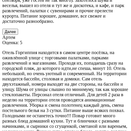
сентября, уже гостей не так много). Захотелось шума и
веселья, вышел из отеля и тут же и дискотека, и кафе, и парк
развлечений, палатки с сувенирами и прочие прелести
курорта. Питание хорошее, домашнее, все свежее и
достаточно разнообразно.
Далее
Артем
Оценка: 5
Отель Горгиппия находится в самом центре посёлка, на
оживлённой улице с торговыми палатками, парками
развлечений и магазинами. Проходя их, попадаешь сразу на
городской пляж, до которого идти,не спеша, минут 10. Отель
небольшой, но очень уютный и современный. На территории
находится бассейн, столовая и домики. Сам отель
двухэтажный, номера выходят на две стороны, на бассейн и
улицу. Шума от улицы слышно по минимуму, так как хорошие
стеклопакеты. Персонал отеля отличный. Для детей 2 раза в
неделю на территории отеля проводятся анимационные
развлечения. Уборка и смена полотенец каждый день, смена
постельного белья на 3 сутки. Питание выше всяких похвал.
Голодными не останетесь точно!!! Повар готовит много
разных блюд домашней кухни. Тут и блинчики с разными
начинками, и сырники со сгущенкой, сметаной или вареньем,