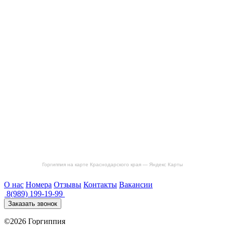
Горгиппия на карте Краснодарского края — Яндекс Карты
О нас
Номера
Отзывы
Контакты
Вакансии
8(989) 199-19-99
Заказать звонок
©2026 Горгиппия