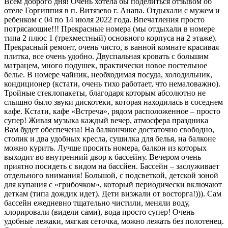
Всем доброго дня! Очень хотела бы поделиться отзывом об
отеле Горгиппия в п. Витязево г. Анапа. Отдыхали с мужем и
ребенком с 04 по 14 июля 2022 года. Впечатления просто
потрясающие!!! Прекрасные номера (мы отдыхали в номере
типа 2 плюс 1 (трехместный) основного корпуса на 2 этаже).
Прекрасный ремонт, очень чисто, в ванной комнате красивая
плитка, все очень удобно. Двуспальная кровать с большим
матрацем, много подушек, практически новое постельное
белье. В номере чайник, необходимая посуда, холодильник,
кондиционер (кстати, очень тихо работает, что немаловажно).
Тройные стеклопакеты, благодаря которым абсолютно не
слышно было звуки дискотеки, которая находилась в соседнем
кафе. Кстати, кафе «Встреча», рядом расположенное – просто
супер! Живая музыка каждый вечер, атмосфера праздника
Вам будет обеспечена! На балкончике достаточно свободно,
столик и два удобных кресла, сушилка для белья, на балконе
можно курить. Лучше просить номера, балкон из которых
выходит во внутренний двор к бассейну. Вечером очень
приятно посидеть с видом на бассйен. Бассейн – заслуживает
отдельного внимания! Большой, с подсветкой, детской зоной
для купания с «грибочком», который периодически включают
деткам (типа дождик идет). Дети визжали от восторга!))). Сам
бассейн ежедневно тщательно чистили, меняли воду,
хлорировали (видели сами), вода просто супер! Очень
удобные лежаки, мягкая сеточка, можно лежать без полотенец.