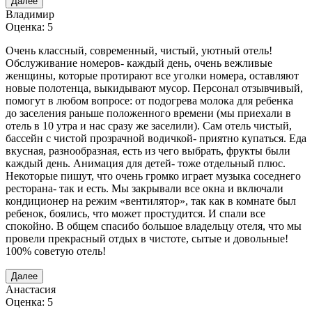
Далее
Владимир
Оценка: 5
Очень классный, современный, чистый, уютный отель!
Обслуживание номеров- каждый день, очень вежливые
женщины, которые протирают все уголки номера, оставляют
новые полотенца, выкидывают мусор. Персонал отзывчивый,
помогут в любом вопросе: от подогрева молока для ребенка
до заселения раньше положенного времени (мы приехали в
отель в 10 утра и нас сразу же заселили). Сам отель чистый,
бассейн с чистой прозрачной водичкой- приятно купаться. Еда
вкусная, разнообразная, есть из чего выбрать, фрукты были
каждый день. Анимация для детей- тоже отдельный плюс.
Некоторые пишут, что очень громко играет музыка соседнего
ресторана- так и есть. Мы закрывали все окна и включали
кондиционер на режим «вентилятор», так как в комнате был
ребенок, боялись, что может простудится. И спали все
спокойно. В общем спасибо большое владельцу отеля, что мы
провели прекрасный отдых в чистоте, сытые и довольные!
100% советую отель!
Далее
Анастасия
Оценка: 5