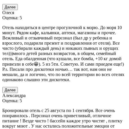
Далее
Олеся
Оценка: 5
Отель находиться в центре прогулочной к морю. До моря 10
минут. Рядом кафе, кальянки, аптеки, магазины и прочее.
Вежливый и отзывчивый персонал (был др у ребенка и
взрослого, подарили презент и поздравления от отеля). Все
чисто (убирали каждый день) и никаких пьяных и орущих
тел)))много детей разных возврастов, в общем, семейный
отель. Еда обалденная (что кушали, все бомба, +10 кг домой
привезли в себе😁). 5 из 5ти. Советую. И сами приедем еще!)
P.s. Писали про дискотеки ночью… так вот, нам они не
мешали, да и логично, что по всей территории во всех отелях
одинаково слышно эти дискотеки.
Далее
Александра
Оценка: 5
Бронировали отель с 25 августа по 1 сентября. Все очень
понравилось . Персонал очень приветливый, отличное
питание ! Везде чисто ! бассейн каждое утро чистят , плитку
вокруг моют . У нас остались положительные эмоции от