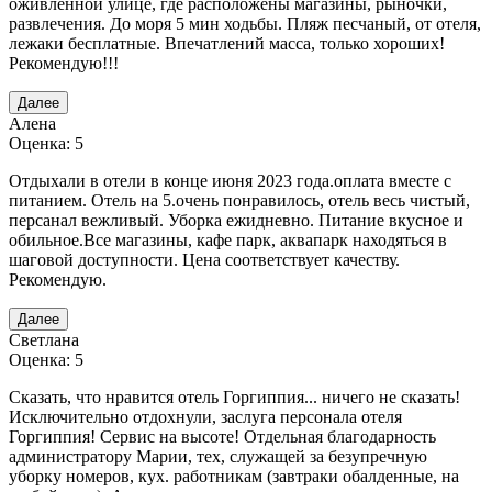
оживлённой улице, где расположены магазины, рыночки,
развлечения. До моря 5 мин ходьбы. Пляж песчаный, от отеля,
лежаки бесплатные. Впечатлений масса, только хороших!
Рекомендую!!!
Далее
Алена
Оценка: 5
Отдыхали в отели в конце июня 2023 года.оплата вместе с
питанием. Отель на 5.очень понравилось, отель весь чистый,
персанал вежливый. Уборка ежидневно. Питание вкусное и
обильное.Все магазины, кафе парк, аквапарк находяться в
шаговой доступности. Цена соответствует качеству.
Рекомендую.
Далее
Светлана
Оценка: 5
Сказать, что нравится отель Горгиппия... ничего не сказать!
Исключительно отдохнули, заслуга персонала отеля
Горгиппия! Сервис на высоте! Отдельная благодарность
администратору Марии, тех, служащей за безупречную
уборку номеров, кух. работникам (завтраки обалденные, на