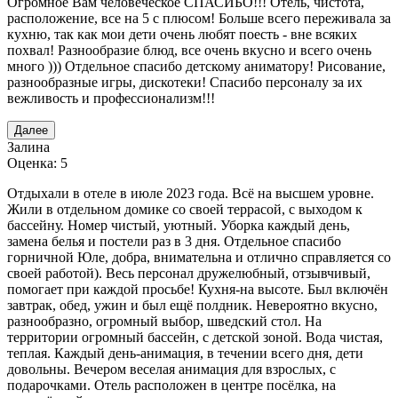
Огромное Вам человеческое СПАСИБО!!! Отель, чистота,
расположение, все на 5 с плюсом! Больше всего переживала за
кухню, так как мои дети очень любят поесть - вне всяких
похвал! Разнообразие блюд, все очень вкусно и всего очень
много ))) Отдельное спасибо детскому аниматору! Рисование,
разнообразные игры, дискотеки! Спасибо персоналу за их
вежливость и профессионализм!!!
Далее
Залина
Оценка: 5
Отдыхали в отеле в июле 2023 года. Всё на высшем уровне.
Жили в отдельном домике со своей террасой, с выходом к
бассейну. Номер чистый, уютный. Уборка каждый день,
замена белья и постели раз в 3 дня. Отдельное спасибо
горничной Юле, добра, внимательна и отлично справляется со
своей работой). Весь персонал дружелюбный, отзывчивый,
помогает при каждой просьбе! Кухня-на высоте. Был включён
завтрак, обед, ужин и был ещё полдник. Невероятно вкусно,
разнообразно, огромный выбор, шведский стол. На
территории огромный бассейн, с детской зоной. Вода чистая,
теплая. Каждый день-анимация, в течении всего дня, дети
довольны. Вечером веселая анимация для взрослых, с
подарочками. Отель расположен в центре посёлка, на