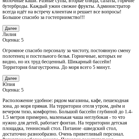
молочные каши. Разные супы, вторые блюда, салаты, горячие
бутерброды. Каждый ужин свежие фрукты. Администратор
всегда идёт на встречу клиентам и решает все вопросы!
Большое спасибо за гостеприимство!!!
Далее
Лилия
Оценка: 5
Огромное спасибо персоналу за чистоту, постоянную смену
полотенец и постельного белья. Горничные, которых не
видно, но их труд бесценный. Шикарный бассейн!
Территория благоустроена. До моря всего 5 минут.
Далее
Юлия
Оценка: 5
Расположение удобное: рядом магазины, кафе, пешеходная
зона, до моря прямая. На территории отеля утром, днём и
вечером тихо, комфортно. Большой бассейн глубиной до 1.4-
1.5 метров примерно, маленькая чаша неглубокая - то что
нужно для детей, работает фонтан. На территории детская
площадка, теннисный стол. Питание -шведский стол,
достаточно разнообразно. Очень приветливый персонал.