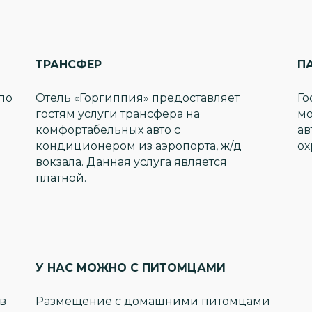
ТРАНСФЕР
П
по
Отель «Горгиппия» предоставляет
Го
гостям услуги трансфера на
мо
комфортабельных авто с
ав
кондиционером из аэропорта, ж/д
ох
вокзала. Данная услуга является
платной.
У НАС МОЖНО С ПИТОМЦАМИ
в
Размещение с домашними питомцами