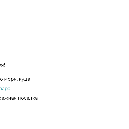
я!
о моря, куда
вара
ережная поселка